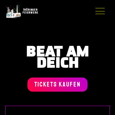
Thüringer
Feierwerk
BEAT AM
DEICH
TICKETS KAUFEN